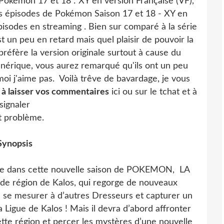
 Pokémon 17 et 18 : XY en version Française (VF),
es épisodes de Pokémon Saison 17 et 18 - XY en
épisodes en streaming . Bien sur comparé à la série
st un peu en retard mais quel plaisir de pouvoir la
préfère la version originale surtout à cause du
énérique, vous aurez remarqué qu'ils ont un peu
 moi j'aime pas. Voilà trêve de bavardage, je vous
s à laisser vos commentaires
ici ou sur le tchat et à
signaler
t problème.
Synopsis
age dans cette nouvelle saison de POKEMON, LA
ndide région de Kalos, qui regorge de nouveaux
se mesurer à d’autres Dresseurs et capturer un
gue de Kalos ! Mais il devra d’abord affronter
tte région et percer les mystères d’une nouvelle