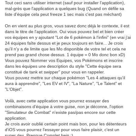
Tout ceci sans utiliser internet (sauf pour installer l'application),
mal-grès que l'application a quelques bug (Quand on défile sa
liste d'équipe cela peut freeze 1 sec mais c'est pas méchant)
On en vient au plus gros, vous savez donc déjà le contexte, il est
dans le titre de l'application. Oui vous pouvez bel et bien créer
vos équipes en y ajoutant "Lot de 6 pokémon à l'infini" (en vrai j'ai
24 équipes faîte dessus et je peux toujours en faire... Je crois
qu'il n'y a de limite que les Mo disponible de votre tel et cela ne
prend pas grand chose dessus. 1 équipe = 0 Mo donc bon xD)
Vous pouvez Nommer vos Equipes, vos Pokémons et inscrire
dans les équipes une description du style "Cette équipe sera
constitué de tank et swipper" pour vous en rappeler.
Vous pouvez mettre sur chaque pokémon "Les 4 attaques qu'il
aura à apprendre", "Les EV et IV", "La Nature", "Le Talent" et
"L'Objet".
Voilà, avec cette application vous pourrez essayer des
combinaisons d'équipe à votre guise, non je déconne, l'option
"Simulateur de Combat" n'existe pas/pas encore sur cette
application.
Je crois avoir oublié certain point mais bon, pour les détenteurs
d'iOS vous pourrez l'essayer pour vous faire plaisir, c'est un
super dex. Presque Complet hein ;)