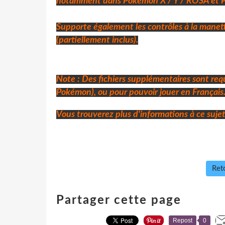
notamment dans Pokémon X / Y / ROSA et Po
Supporte également les contrôles à la manet
(partiellement inclus).
Note : Des fichiers supplémentaires sont requ
Pokémon), ou pour pouvoir jouer en Français
Vous trouverez plus d'informations à ce suje
Reto
Partager cette page
Repost
0