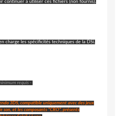
continuer à utiliser ces fichiers (non fournis).
 charge les spécificités techniques de la DSi.
inimum requis -
tendo 3DS,
compatible uniquement avec des jeux
le son, et les composants "CRO", présents