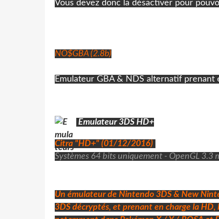
Vous devez donc la désactiver pour pouvoir 
NO$GBA (2.8b)
Emulateur GBA & NDS alternatif prenant en
Emulateur 3DS HD+
Citra "HD+" (01/12/2016)
Systèmes 64 bits uniquement
- OpenGL 3.3 m
Un émulateur de Nintendo 3DS & New Nin
3DS décryptés
, et prenant en charge la HD, 