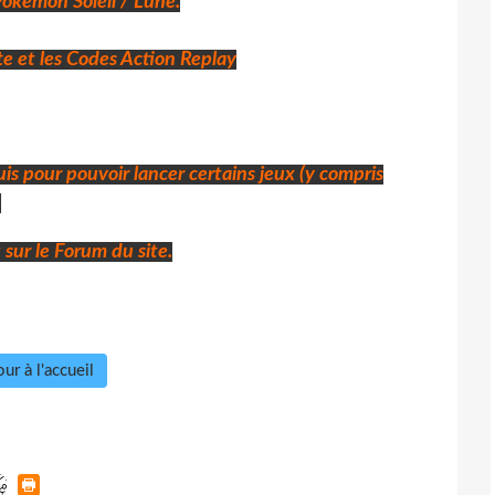
kémon Soleil / Lune.
te et les Codes Action Replay
is pour pouvoir lancer certains jeux (y compris
.
t
sur le Forum du site
.
ur à l'accueil